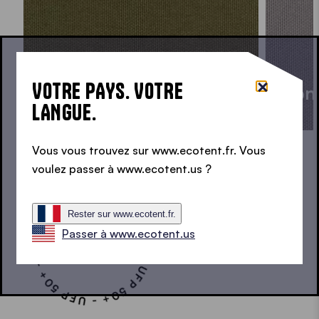
VOTRE PAYS. VOTRE
Ston
LANGUE.
Olive PMS 7763 C
C
Vous vous trouvez sur www.ecotent.fr. Vous
UFP 50+ - UFP 50+ - UFP 50+ - UFP 50+ - UFP 50+ -
voulez passer à www.ecotent.us ?
Rester sur www.ecotent.fr.
Passer à www.ecotent.us