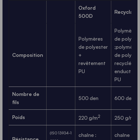
Oxford
Recyclage
500D
Polymères
Polymères
de polyest
de polyester
;polymères
Composition
+
de polyest
revêtement
recyclés +
PU
enduction
PU
Nombre de
500 den
600 den
fils
2
2
Poids
220 g/m
250 g/m
(ISO 13934-1
chaîne :
chaîne :
Résistance