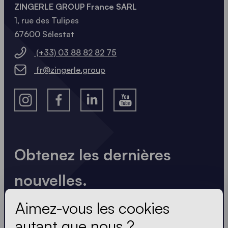
ZINGERLE GROUP France SARL
1, rue des Tulipes
67600 Sélestat
(+33) 03 88 82 82 75
fr@zingerle.group
Obtenez les dernières
nouvelles.
Toujours à jour. Pas de spam ! Nous sommes brefs
Aimez-vous les cookies
et percutants. Tout comme nos tentes.
autant que nous ?