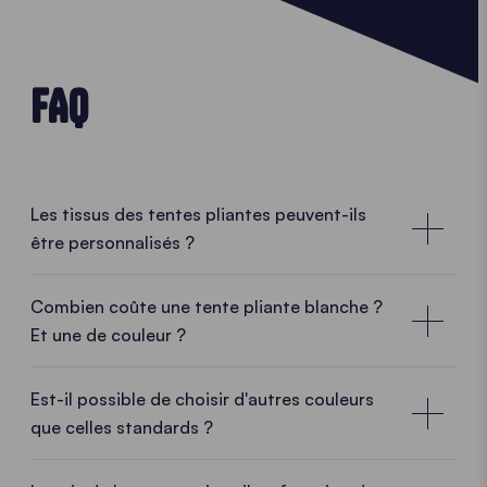
FAQ
Les tissus des tentes pliantes peuvent-ils
être personnalisés ?
Combien coûte une tente pliante blanche ?
Et une de couleur ?
Le prix de la tente ne varie pas en fonction de
la couleur.
Est-il possible de choisir d'autres couleurs
que celles standards ?
Le prix est le même que vous choisissiez une tente
pliante entièrement blanche ou dans l'une de nos 15