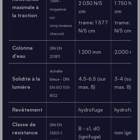
:1999 -
2 030 N/5
1 750 N/5
maximale à
moyenne
cm
cm
la traction
sur
trame: 1 577
trame: 1 4
cinq niveaux
N/5 cm
N/5 cm
chacun)
Colonne
DIN EN
1 200 mm
2,000 mm
d'eau
20811
échelle
Solidité à la
4.5-6.5 (sur
3-4 (sur
bleue - DIN
lumière
max. 8)
max. 8)
EN ISO 105-
B02
Revêtement
hydrofuge
hydrofuge
Classe de
DIN EN
B - s1, d0
résistance
non ignifu
13501-1
(ignifuge)