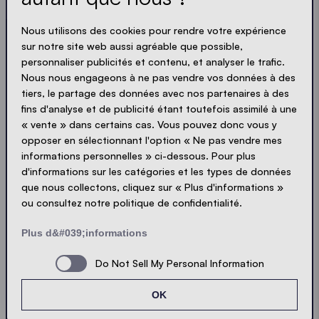
LOADING - LOADING - LOADING - LOADING -
Nous utilisons des cookies pour rendre votre expérience
sur notre site web aussi agréable que possible,
ACCEPTER LA POLITIQUE DE PROTECTION
personnaliser publicités et contenu, et analyser le trafic.
PRIVACY
Nous nous engageons à ne pas vendre vos données à des
tiers, le partage des données avec nos partenaires à des
fins d'analyse et de publicité étant toutefois assimilé à une
« vente » dans certains cas. Vous pouvez donc vous y
opposer en sélectionnant l'option « Ne pas vendre mes
Envoyer
informations personnelles » ci-dessous. Pour plus
d'informations sur les catégories et les types de données
que nous collectons, cliquez sur « Plus d'informations »
© Ecotent®
Catalogue
ou consultez notre politique de confidentialité.
Protection de la vie privée
Mentions légales
Plus d&#039;informations
Cookies
Contact
Sitemap
Do Not Sell My Personal Information
OK