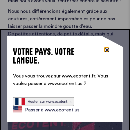
mais nous avons voulu renforcer encore la sécurité !
Nous nous différencions également grâce aux
coutures, entièrement imperméables pour ne pas
laisser passer la moindre goutte d'eau.
De petites attentions, de petits détails, mais qui
changent tout.
VOTRE PAYS. VOTRE
LANGUE.
GARANTIES ET CERTIFICATS
Vous vous trouvez sur www.ecotent.fr. Vous
voulez passer à www.ecotent.us ?
Rester sur www.ecotent.fr.
Passer à www.ecotent.us