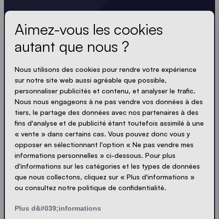
Obtenez les dernières
Aimez-vous les cookies
nouvelles.
autant que nous ?
Toujours à jour. Pas de spam ! Nous sommes brefs
Nous utilisons des cookies pour rendre votre expérience
et percutants. Tout comme nos tentes.
sur notre site web aussi agréable que possible,
personnaliser publicités et contenu, et analyser le trafic.
Nous nous engageons à ne pas vendre vos données à des
tiers, le partage des données avec nos partenaires à des
LOADING - LOADING - LOADING - LOADING -
fins d'analyse et de publicité étant toutefois assimilé à une
ACCEPTER LA POLITIQUE DE PROTECTION
« vente » dans certains cas. Vous pouvez donc vous y
PRIVACY
opposer en sélectionnant l'option « Ne pas vendre mes
informations personnelles » ci-dessous. Pour plus
d'informations sur les catégories et les types de données
que nous collectons, cliquez sur « Plus d'informations »
ou consultez notre politique de confidentialité.
Envoyer
Plus d&#039;informations