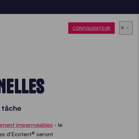
CONFIGURATEUR
fr
NELLES
a tâche
èrement imperméables
- le
les d'Ecotent® seront