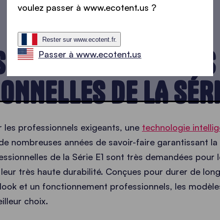
voulez passer à www.ecotent.us ?
Rester sur www.ecotent.fr.
EZ-VOUS LES TENTES
Passer à www.ecotent.us
ONNELLES DE LA SÉRI
r les professionnels exigeants, une
technologie intelli
t de nombreuses années de savoir-faire garantissant la 
essionnelles de la Série E1 sont très demandées pour le
t leur très haute durabilité. Conçues pour durer de lon
look et un fonctionnement professionnels, les modèles
lleur choix.